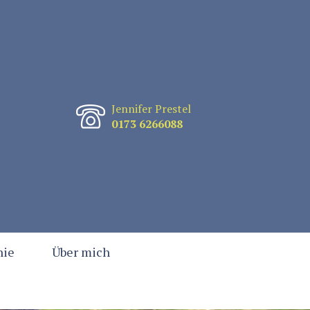
Jennifer Prestel
0173 6266088
hie
Über mich