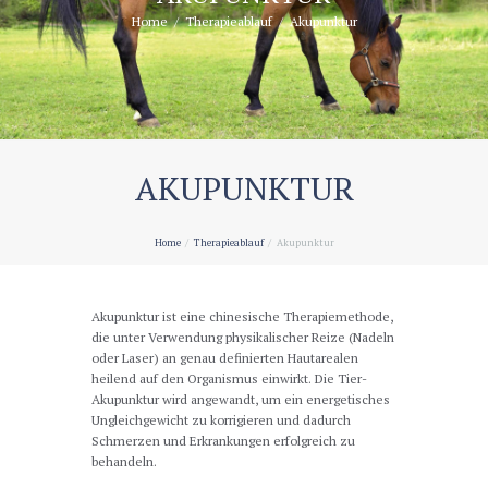
Home
Therapieablauf
Akupunktur
AKUPUNKTUR
Home
Therapieablauf
Akupunktur
Akupunktur ist eine chinesische Therapiemethode,
die unter Verwendung physikalischer Reize (Nadeln
oder Laser) an genau definierten Hautarealen
heilend auf den Organismus einwirkt. Die Tier-
Akupunktur wird angewandt, um ein energetisches
Ungleichgewicht zu korrigieren und dadurch
Schmerzen und Erkrankungen erfolgreich zu
behandeln.