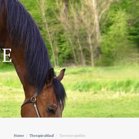
IE
Home
Therapieablauf
Tierosteopathie