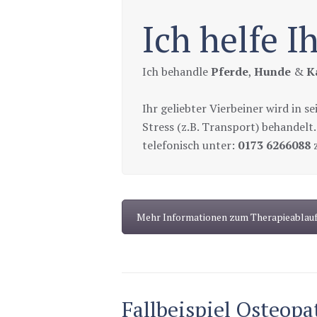
Ich helfe I
Ich behandle
Pferde
,
Hunde
&
K
Ihr geliebter Vierbeiner wird in
Stress (z.B. Transport) behandelt
telefonisch unter:
0173 6266088
z
Mehr Informationen zum Therapieablauf u
Fallbeispiel Osteopa