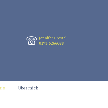
Jennifer Prestel
0173 6266088
hie
Über mich