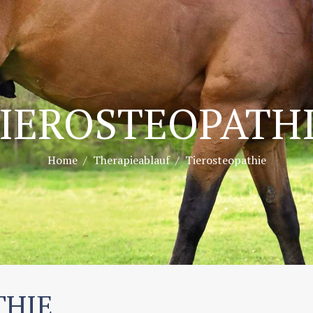
IEROSTEOPATH
Home
Therapieablauf
Tierosteopathie
THIE