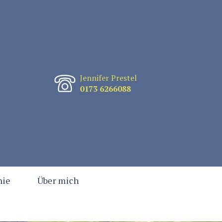
Jennifer Prestel
0173 6266088
hie
Über mich